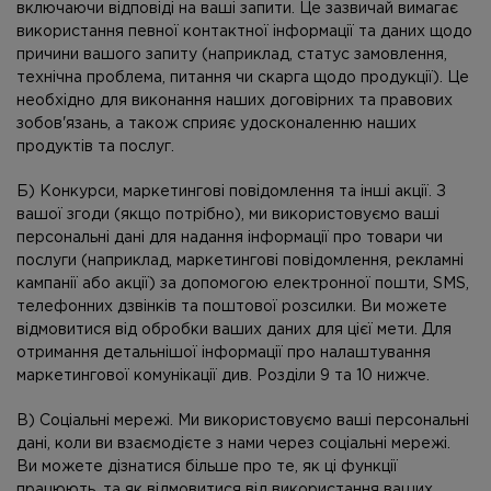
включаючи відповіді на ваші запити. Це зазвичай вимагає
використання певної контактної інформації та даних щодо
причини вашого запиту (наприклад, статус замовлення,
технічна проблема, питання чи скарга щодо продукції). Це
необхідно для виконання наших договірних та правових
зобов'язань, а також сприяє удосконаленню наших
продуктів та послуг.
Б) Конкурси, маркетингові повідомлення та інші акції. З
вашої згоди (якщо потрібно), ми використовуємо ваші
персональні дані для надання інформації про товари чи
послуги (наприклад, маркетингові повідомлення, рекламні
кампанії або акції) за допомогою електронної пошти, SMS,
телефонних дзвінків та поштової розсилки. Ви можете
відмовитися від обробки ваших даних для цієї мети. Для
отримання детальнішої інформації про налаштування
маркетингової комунікації див. Розділи 9 та 10 нижче.
В) Соціальні мережі. Ми використовуємо ваші персональні
дані, коли ви взаємодієте з нами через соціальні мережі.
Ви можете дізнатися більше про те, як ці функції
працюють, та як відмовитися від використання ваших