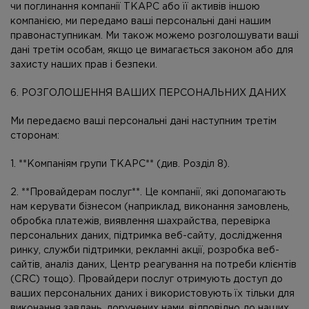
чи поглинання компанії ТКАРС або її активів іншою
компанією, ми передамо ваші персональні дані нашим
правонаступникам. Ми також можемо розголошувати ваші
дані третім особам, якщо це вимагається законом або для
захисту наших прав і безпеки.
6. РОЗГОЛОШЕННЯ ВАШИХ ПЕРСОНАЛЬНИХ ДАНИХ
Ми передаємо ваші персональні дані наступним третім
сторонам:
1. **Компаніям групи ТКАРС** (див. Розділ 8).
2. **Провайдерам послуг**. Це компанії, які допомагають
нам керувати бізнесом (наприклад, виконання замовлень,
обробка платежів, виявлення шахрайства, перевірка
персональних даних, підтримка веб-сайту, дослідження
ринку, служби підтримки, рекламні акції, розробка веб-
сайтів, аналіз даних, Центр реагування на потреби клієнтів
(CRC) тощо). Провайдери послуг отримують доступ до
ваших персональних даних і використовують їх тільки для
виконання завдань, доручених нами, відповідно до наших