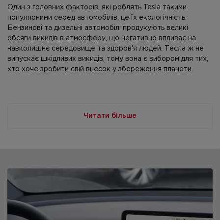
Один з головних факторів, які роблять Tesla такими
популярними серед автомобілів, це їх екологічність.
Бензинові та дизельні автомобілі продукують великі
обсяги викидів в атмосферу, що негативно впливає на
навколишнє середовище та здоров'я людей. Тесла ж не
випускає шкідливих викидів, тому вона є вибором для тих,
хто хоче зробити свій внесок у збереження планети.
Tesla відома своєю високою ефективністю та
продуктивністю. Безперечно, вони є одними з найкращих
автомобілів на ринку у термінах швидкості та
Читати більше
прискорення. На відміну від бензинових автомобілів, Tesla
не потребує витрат на бензин або дизельне паливо, що
знижує загальні витрати на утримання автомобіля.
Один з головних факторів, які роблять Tesla такими
популярними серед автомобілів, це їх екологічність.
Бензинові та дизельні автомобілі продукують великі
обсяги викидів в атмосферу, що негативно впливає на
навколишнє середовище та здоров'я людей. Тесла ж не
випускає шкідливих викидів, тому вона є вибором для тих,
хто хоче зробити свій внесок у збереження планети.