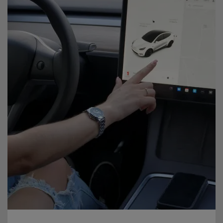
Tesla відома своєю високою ефективністю та
продуктивністю. Безперечно, вони є одними з найкращих
автомобілів на ринку у термінах швидкості та
прискорення. На відміну від бензинових автомобілів, Tesla
не потребує витрат на бензин або дизельне паливо, що
знижує загальні витрати на утримання автомобіля.