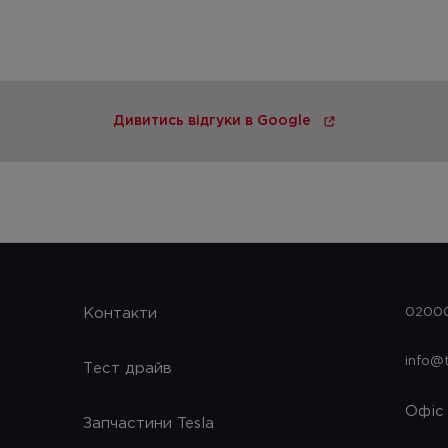
Дивитись відгуки в Google
Контакти
02000,
info@
Тест драйв
Офіс
Запчастини Tesla