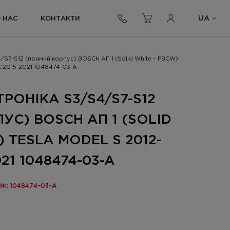
UA
 НАС
КОНТАКТИ
4/S7-S12 (прямий корпус) BOSCH АП 1 (Solid White – PBCW)
 X 2015-2021 1048474-03-A
РОНІКА S3/S4/S7-S12
УС) BOSCH АП 1 (SOLID
 TESLA MODEL S 2012-
021 1048474-03-A
 №: 1048474-03-A