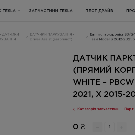
С TESLA
ЗАПЧАСТИНИ TESLA
ТЕСТ ДРАЙВ
ПРО
 - ДАТЧИКИ
ДАТЧИКИ ПАРКУВАННЯ -
Датчик парктроніка S3/S
>
>
КУВАННЯ
Driver Assist (автопілот)
Tesla Model S 2012-2021,
ДАТЧИК ПАРКТ
(ПРЯМИЙ КОРП
WHITE – PBCW)
2021, X 2015-2
Категорія запчастини
Парт
0 ₴