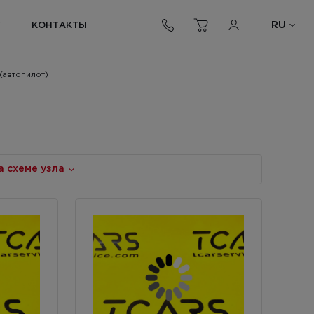
RU
С
КОНТАКТЫ
(автопилот)
а схеме узла