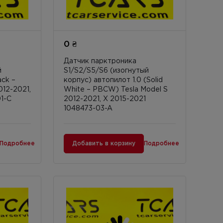
0 ₴
Датчик парктроника
й
S1/S2/S5/S6 (изогнутый
ack –
корпус) автопилот 1.0 (Solid
012-2021,
White – PBCW) Tesla Model S
1-C
2012-2021, X 2015-2021
1048473-03-A
Подробнее
Добавить в корзину
Подробнее