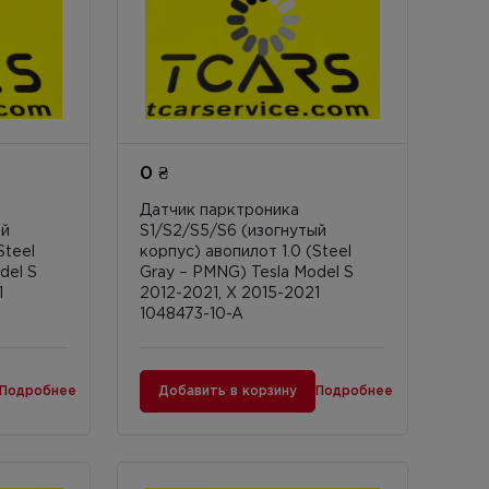
0 ₴
Датчик парктроника
ый
S1/S2/S5/S6 (изогнутый
Steel
корпус) авопилот 1.0 (Steel
del S
Gray – PMNG) Tesla Model S
1
2012-2021, X 2015-2021
1048473-10-A
Подробнее
Добавить в корзину
Подробнее