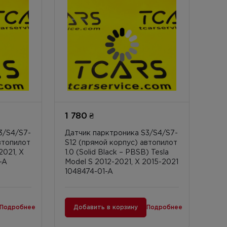
1 780 ₴
3/S4/S7-
Датчик парктроника S3/S4/S7-
втопилот
S12 (прямой корпус) автопилот
2021, X
1.0 (Solid Black – PBSB) Tesla
-A
Model S 2012-2021, X 2015-2021
1048474-01-A
Подробнее
Добавить в корзину
Подробнее