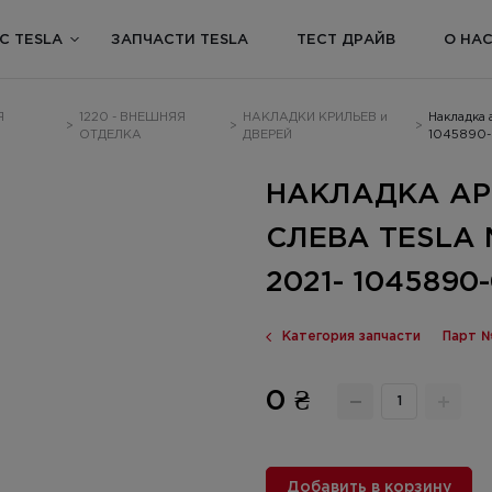
С TESLA
ЗАПЧАСТИ TESLA
ТЕСТ ДРАЙВ
О НА
Я
1220 - ВНЕШНЯЯ
НАКЛАДКИ КРИЛЬЕВ и
Накладка 
>
>
>
ОТДЕЛКА
ДВЕРЕЙ
1045890-
НАКЛАДКА АР
СЛЕВА TESLA M
2021- 1045890
Категория запчасти
Парт №
0 ₴
Добавить в корзину