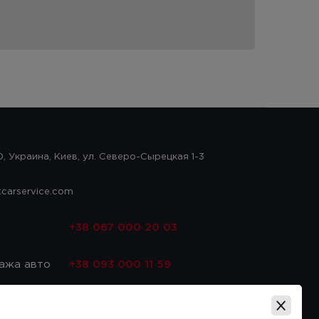
, Украина, Киев, ул. Северо-Сырецкая 1-3
tcarservice.com
с
+38 067 000 20 03
ажа авто
+38 093 000 11 59
асти
+38 067 000 20 03