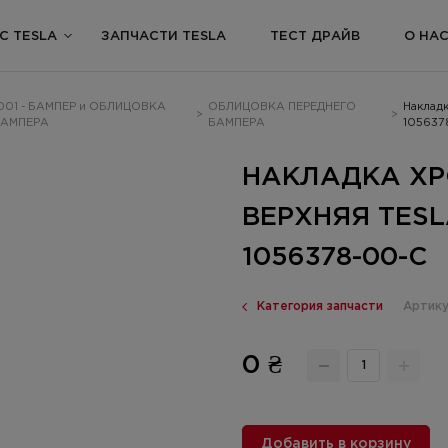
С TESLA
ЗАПЧАСТИ TESLA
ТЕСТ ДРАЙВ
О НА
001 - БАМПЕР и ОБЛИЦОВКА
ОБЛИЦОВКА ПЕРЕДНЕГО
Накладк
>
>
АМПЕРА
БАМПЕРА
105637
НАКЛАДКА ХР
ВЕРХНЯЯ TESL
1056378-00-C
Категория запчасти
Артику
0 ₴
Добавить в корзину