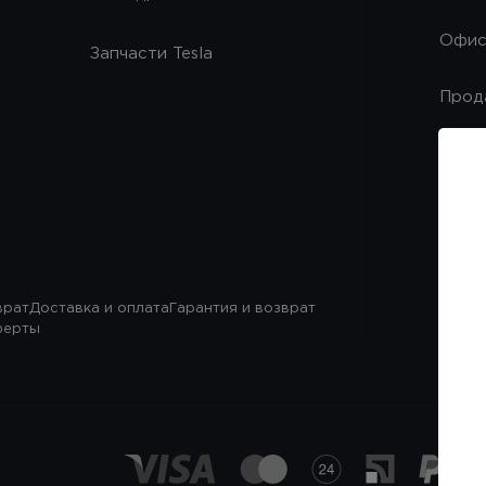
Офи
Запчасти Tesla
Прод
Запч
Серв
врат
Доставка и оплата
Гарантия и возврат
ферты