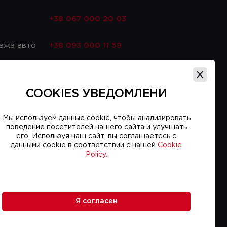
с
+38 067 000 20 03
ажа авто
+38 093 000 11 59
асти
+38 067 000 20 03
COOKIES УВЕДОМЛЕНИ
ис
+38 093 000 16 56
Мы используем данные cookie, чтобы анализировать
поведение посетителей нашего сайта и улучшать
его. Используя наш сайт, вы соглашаетесь с
данными cookie в соответствии с нашей
Cookie
Policy.
Я согласен
Дизайн и разработка